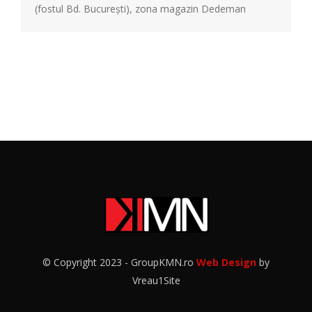
(fostul Bd. București), zona magazin Dedeman
© Copyright 2023 - GroupKMN.ro
Web Design
by
Vreau1Site